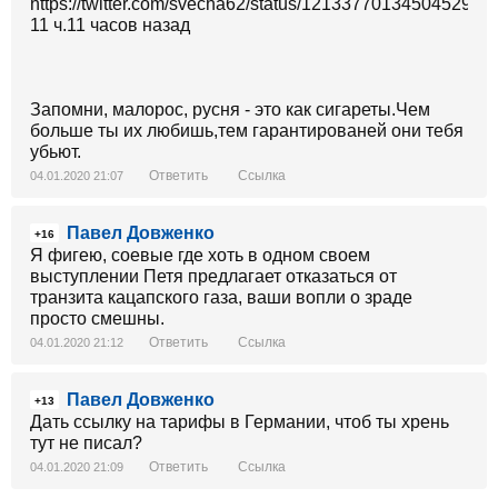
https://twitter.com/svecha62/status/1213377013450452992
11 ч.11 часов назад
Запомни, малорос, русня - это как сигареты.Чем
больше ты их любишь,тем гарантированей они тебя
убьют.
Ответить
Ссылка
04.01.2020 21:07
Павел Довженко
+16
Я фигею, соевые где хоть в одном своем
выступлении Петя предлагает отказаться от
транзита кацапского газа, ваши вопли о зраде
просто смешны.
Ответить
Ссылка
04.01.2020 21:12
Павел Довженко
+13
Дать ссылку на тарифы в Германии, чтоб ты хрень
тут не писал?
Ответить
Ссылка
04.01.2020 21:09