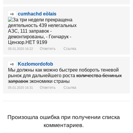
cumhachd eòlais
+3
Ответить
Ссылка
05.01.2020 16:22
Kozlomordofob
+3
Мы должны как можно быстрее побороть теневой
рынок для дальнейшего роста
количества бениных
заправок
экономики страны
Ответить
Ссылка
05.01.2020 16:31
Произошла ошибка при получении списка
комментариев.