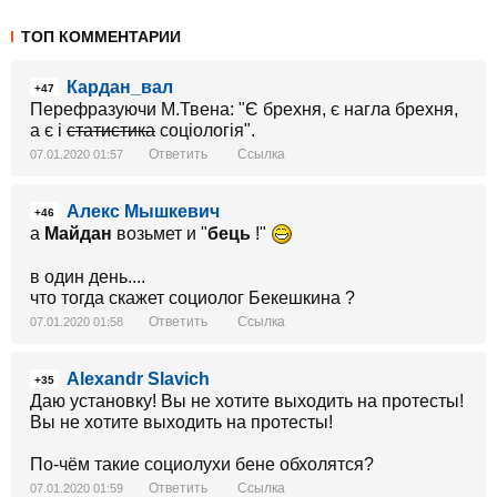
ТОП КОММЕНТАРИИ
Кардан_вал
+47
Перефразуючи М.Твена: "Є брехня, є нагла брехня,
а є і
статистика
соціологія".
Ответить
Ссылка
07.01.2020 01:57
Алекс Мышкевич
+46
а
Майдан
возьмет и "
бець
!"
в один день....
что тогда скажет социолог Бекешкина ?
Ответить
Ссылка
07.01.2020 01:58
Alexandr Slavich
+35
Даю установку! Вы не хотите выходить на протесты!
Вы не хотите выходить на протесты!
По-чём такие социолухи бене обхолятся?
Ответить
Ссылка
07.01.2020 01:59