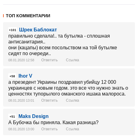
ТОП КОММЕНТАРИИ
Шрек Баблокат
+101
правильно сделала!.. та бутылка - сплошная
антисанитария..
они (кацапы) всем посольством на той бутылке
сидят по очереди..
Ответить
Ссылка
08.01.2020 12:58
Ihor V
+58
а презедент Украины поздравил убийцу 12 000
украинцев с новым годом. это все что нужно знать о
ценностях тупорылого оманского ишака малороса.
Ответить
Ссылка
08.01.2020 13:01
Maks Design
+51
А Бубочка бы приняла. Какая разница?
Ответить
Ссылка
08.01.2020 13:00