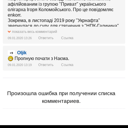
афілійованим із групою "Приват" українського
олігарха Ігоря Коломойського. Про це повідомляє
enkorr.
Зокрема, в листопаді 2019 року "Укрнафта"
звернулася до суду для стягнення з "НПК-Галичина"
65,3 млн грн боргу за постачання. Всього
показать весь комментарий
неоплаченими були понад 20 млн куб. м. газу.
Ответить
Ссылка
09.01.2020 13:26
Oljik
+9
Пропную почати з Наєма.
Ответить
Ссылка
09.01.2020 13:19
Произошла ошибка при получении списка
комментариев.