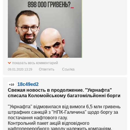
показать весь комментарий
Ответить
Ссылка
09.01.2020 13:29
18c49ed2
+10
Свежая новость в продолжение. "Укрнафта"
списала Коломойському багатомільйонні борги
"Укрнафта" відмовилася від вимоги 6,5 млн гривень
штрафних санкцій з "НПК-Галичина" щодо боргу за
постачання нафтового газу.
Контрольний пакет акцій відповідного
нафтопереробного заводу належить компаніям,