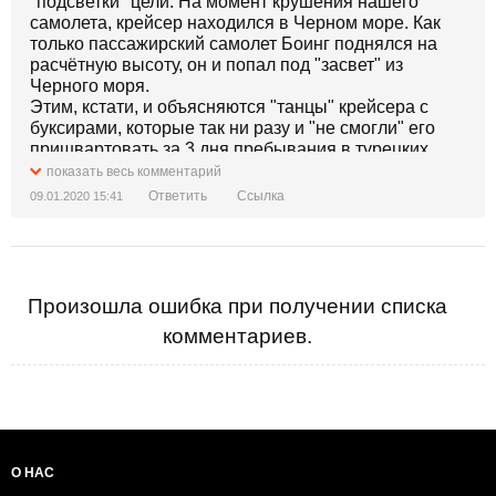
"подсветки" цели. На момент крушения нашего
самолета, крейсер находился в Черном море. Как
только пассажирский самолет Боинг поднялся на
расчётную высоту, он и попал под "засвет" из
Черного моря.
Этим, кстати, и объясняются "танцы" крейсера с
буксирами, которые так ни разу и "не смогли" его
пришвартовать за 3 дня пребывания в турецких
территориальных водах - так как футболист бьёт
показать весь комментарий
штрафной, тоже просит 9 метров до стеночки,
Ответить
Ссылка
09.01.2020 15:41
"Маршалу Устинову" требовалось место, удалённое
от берегового скалистого рельефа и позволяющее
его радарам выполнить поставленную боевую
задачу.
С целью отвести от себя подозрения - сразу после
Произошла ошибка при получении списка
опубликования фото с фрагментом ракеты ЗРК
комментариев.
"Тор-М1", после того как было объявлено об
отправке в Иран украинских специалистов для
проведения расследования, российские СМИ стали
разгонять тему про причастность ДРГ США или
Ирана к крушению самолета.
О НАС