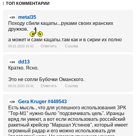
ТОП КОММЕНТАРИИ
metal35
+39
Походу сбили кацапы...руками своих иранских
дружков.
а может и сами кацапы.там как и в сирии их полно
Ответить
Ссылка
09.01.2020 15:42
dd13
+34
Кратко. Ясно.
Это не сопли Бубочки Оманского.
Ответить
Ссылка
09.01.2020 15:41
Gera Kruger #449543
+28
Есть мысль , что для успешного использования ЗРК
"Тор-М1" нужно было "подсвечивать цель". Иранцы
вряд ли умеют, а вот если использовать российский
ракетный крейсер "Маршал Устинов", который имеет
огромный радар и его можно использовать для