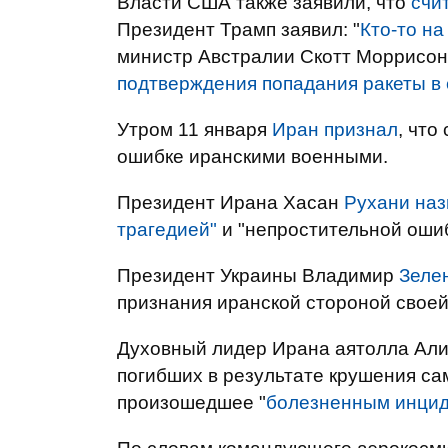
Власти США также заявили, что
счи
Президент Трамп заявил: "
Кто-то на
министр Австралии Скотт Моррисон
подтверждения попадания ракеты в
Утром 11 января
Иран признал
, что
ошибке иранскими военными.
Президент Ирана Хасан
Рухани наз
трагедией"
и "непростительной ошиб
Президент Украины Владимир
Зеле
признания иранской стороной своей
Духовный лидер Ирана аятолла Ал
погибших в результате крушения са
произошедшее "
болезненным инци