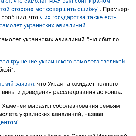
тают, что самолет МАУ был сбит Ираном
.
 той стороне мог совершить ошибку
". Премьер-
 сообщил, что
у их государства также есть
 самолет украинских авиалиний
.
 самолет украинских авиалиний был сбит по
вал крушение украинского самолета "великой
кой".
нский заявил
, что Украина ожидает полного
 вины и доведения расследования до конца.
и Хаменеи выразил соболезнования семьям
молета украинских авиалиний, назвав
дентом
".