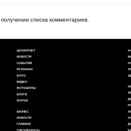
получении списка комментариев.
ЦЕНЗОР.НЕТ
У
НОВОСТИ
М
СОБЫТИЯ
У
РЕЗОНАНС
А
ФОТО
У
ВИДЕО
О
ФОТОШОПЫ
З
БЛОГИ
Д
ФОРУМ
Р
БИЗНЕС
А
НОВОСТИ
У
ГЛАВНОЕ
Д
СПЕЦПРОЕКТЫ
К