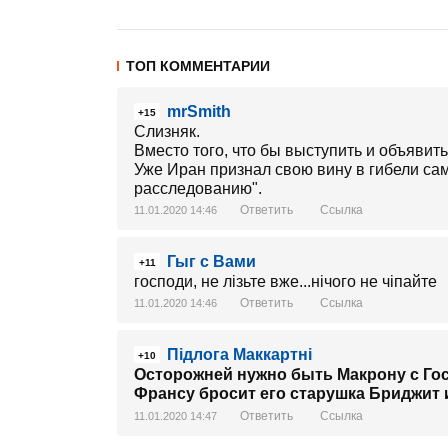
ТОП КОММЕНТАРИИ
mrSmith
+15
Слизняк.
Вместо того, что бы выступить и объявить
Уже Иран признал свою вину в гибели сам
расследованию".
Ответить
Ссылка
11.01.2020 14:46
Гыг с Вами
+11
господи, не лізьте вже...нічого не чіпайте
Ответить
Ссылка
11.01.2020 14:46
Підлога Маккартні
+10
Осторожней нужно быть Макрону с Гос
Франсу бросит его старушка Бриджит 
Ответить
Ссылка
11.01.2020 14:47