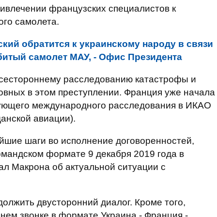
ривлечении французских специалистов к
ого самолета.
ский обратится к украинскому народу в связи
битый самолет МАУ, - Офис Президента
всестороннему расследованию катастрофы и
овных в этом преступлении. Франция уже начала
ующего международного расследования в ИКАО
анской авиации).
йшие шаги во исполнение договоренностей,
рмандском формате 9 декабря 2019 года в
л Макрона об актуальной ситуации с
должить двусторонний диалог. Кроме того,
нем звонке в формате Украина - Франция -