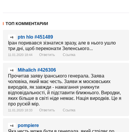
ТОП КОММЕНТАРИИ
ptn hlo #451489
+6
Іран поривався зізнатися зразу, але в нього ушло
три дні, щоб переконати Зеленського...
Ответить
Ссылка
11.01.2020 18:44
Mihalich #426306
+4
Прочитав заяву іранського генерала. Заява
чоловіка, який має честь. Заяви ж московських
виродків, як завжди - намагання уникнути
відповідальності, й підставити ближнього. Виродки,
яких більше в світі ніде немає. Нація виродків. Це я
про рускій мір.
Ответить
Ссылка
11.01.2020 18:33
pompiere
+4
Яка честь може бути в генерала, який стріляє по