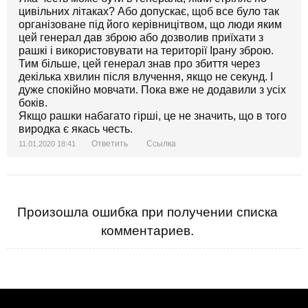
цивільних літаках? Або допускає, щоб все було так
організоване під його керівницітвом, що люди яким
цей генерал дав зброю або дозволив приїхати з
рашкі і використовувати на території Ірану зброю.
Тим більше, цей генерал знав про збиття через
декілька хвилин після влучення, якщо не секунд. І
дуже спокійно мовчати. Пока вже не додавили з усіх
боків.
Якщо рашки набагато гірші, це не значить, що в того
виродка є якась честь.
Ответить
Ссылка
11.01.2020 18:41
Произошла ошибка при получении списка
комментариев.