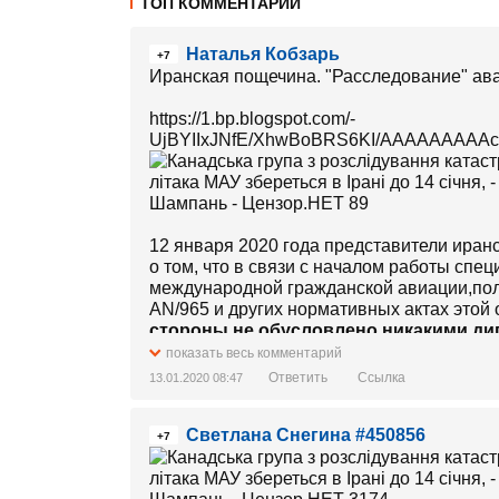
ТОП КОММЕНТАРИИ
Наталья Кобзарь
+7
Иранская пощечина. "Расследование" ав
https://1.bp.blogspot.com/-
UjBYIIxJNfE/XhwBoBRS6KI/AAAAAAAAAcU
12 января 2020 года представители ира
о том, что в связи с началом работы спе
международной гражданской авиации,пол
AN/965 и других нормативных актах этой
стороны не обусловлено никакими д
обязательствами республики Иран
и 
показать весь комментарий
международных специализированных орг
Ответить
Ссылка
13.01.2020 08:47
Кроме того республика Иран запрещает 
Светлана Снегина #450856
доказательную ценность для работы меж
+7
напоминает, что расследование этого ин
Иран и вмешательство и их работу будет 