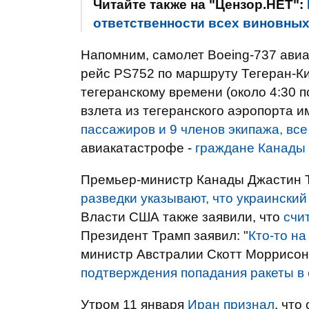
Читайте также на "Цензор.НЕТ":
ответственности всех виновных
Напомним, самолет Boeing-737 ави
рейс PS752 по маршруту Тегеран-Ки
тегеранскому времени (около 4:30 по
взлета из тегеранского аэропорта 
пассажиров и 9 членов экипажа, все
авиакатастрофе -
граждане Канады
Премьер-министр Канады Джастин Т
разведки указывают, что украинский
Власти США также заявили, что
счи
Президент Трамп заявил: "
Кто-то на
министр Австралии Скотт Моррисон
подтверждения попадания ракеты в
Утром 11 января
Иран признал
, что