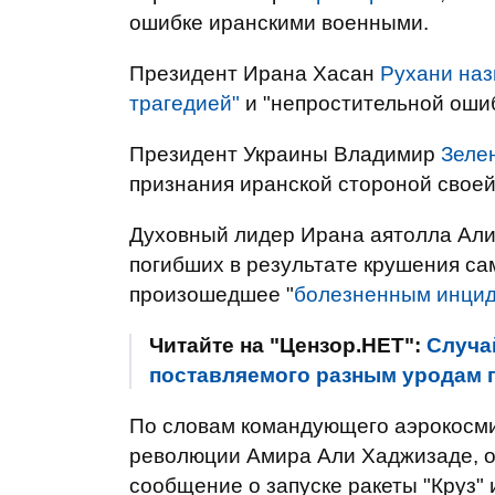
ошибке иранскими военными.
Президент Ирана Хасан
Рухани наз
трагедией"
и "непростительной ошиб
Президент Украины Владимир
Зеле
признания иранской стороной своей
Духовный лидер Ирана аятолла Ал
погибших в результате крушения са
произошедшее "
болезненным инци
Читайте на "Цензор.НЕТ":
Случа
поставляемого разным уродам п
По словам командующего аэрокосм
революции Амира Али Хаджизаде, о
сообщение о запуске ракеты "Круз"