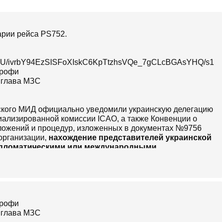
арии рейса PS752.
/ivrbY94EzSISFoXIskC6KpTtzhsVQe_7gCLcBGAsYHQ/s160
нского МИД официально уведомили украинскую делегацию
циализированной комиссии ICAO, а также Конвенции о
ожений и процедур, изложенных в документах №9756
 организации,
нахождение представителей украинской
ипломатическими или международными
является недопустимым вмешательством в работу
анов.
любое изъятие или перемещение объектов имеющих
дународной комиссии ICAO. Иранская сторона
цидента проводят соответствующие органы республики
расцениваться как покушение на суверенитет государства