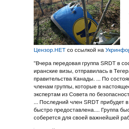
Цензор.НЕТ
со ссылкой на
Укринфо
"Вчера передовая группа SRDT в со
иранские визы, отправилась в Тегер
правительства Канады. ... По состо
членам группы, которые в настоящее
экспертам из Совета по безопасност
... Последний член SRDT прибудет в
быстро предоставлена.... Группа б
соберется для своей важнейшей рабо