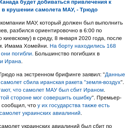
Канада будет добиваться привлечения к
 в крушении самолета МАУ, - Трюдо
акомпании МАУ, который должен был выполнить
ев, разбился ориентировочно в 6:00 по
 киевскому) в среду, 8 января 2020 года, после
им. Имама Хомейни.
На борту находились 168
 они погибли.
Большинство погибших в
 и Ирана
.
рюдо на экстренном брифинге заявил: "
Данные
 самолет сбила иранская ракета "земля-воздух
".
тают, что самолет МАУ был сбит Ираном
.
 той стороне мог совершить ошибку
". Премьер-
 сообщил, что
у их государства также есть
 самолет украинских авиалиний
.
 самолет украинских авиалиний был сбит по