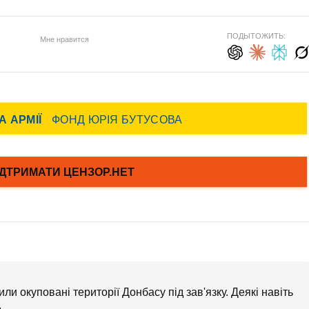
ПОДЫТОЖИТЬ:
Мне нравится
 окуповані території Донбасу під зав'язку. Деякі навіть
.