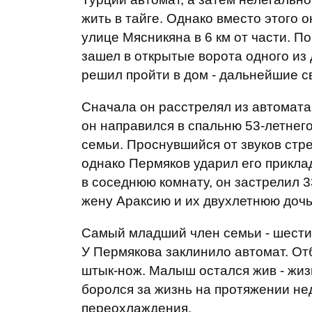
жить в тайге. Однако вместо этого 
улице Мясникяна в 6 км от части. П
зашел в открытые ворота одного из 
решил пройти в дом - дальнейшие св
Сначала он расстрелял из автомата
он направился в спальню 53-летнег
семьи. Проснувшийся от звуков стр
однако Пермяков ударил его приклад
в соседнюю комнату, он застрелил 
жену Араксию и их двухлетнюю дочь
Самый младший член семьи - шести
У Пермякова заклинило автомат. Отб
штык-нож. Малыш остался жив - жиз
боролся за жизнь на протяжении нед
переохлаждения.