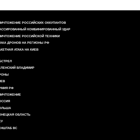
НИЧТОЖЕНИЕ РОССИЙСКИХ ОККУПАНТОВ
АССИРОВАННЫЙ КОМБИНИРОВАННЫЙ УДАР
НИЧТОЖЕНИЕ РОССИЙСКОЙ ТЕХНИКИ
ТАКА ДРОНОВ НА РЕГИОНЫ РФ
АКЕТНАЯ АТАКА НА КИЕВ
БСТРЕЛ
ЕЛЕНСКИЙ ВЛАДИМИР
РОНЫ
ИЕВ
РМИЯ РФ
НИЧТОЖЕНИЕ
ОССИЯ
ОЛЬША
ОНЕЦКАЯ ОБЛАСТЬ
СУ
ЕНШТАБ ВС