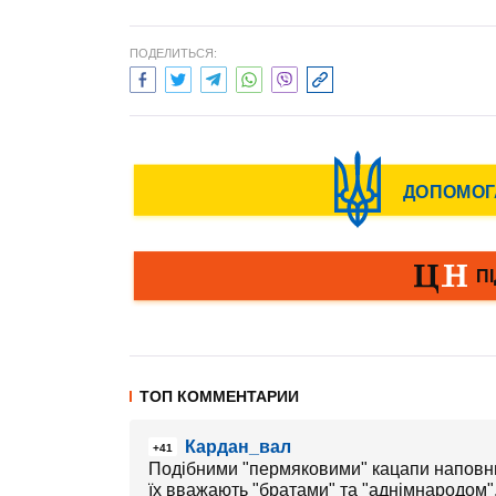
ПОДЕЛИТЬСЯ:
ТОП КОММЕНТАРИИ
Кардан_вал
+41
Подібними "пермяковими" кацапи наповнили
їх вважають "братами" та "аднімнародом"