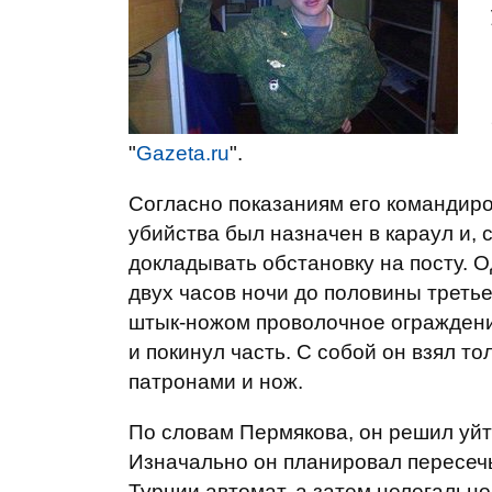
"
Gazeta.ru
".
Согласно показаниям его командир
убийства был назначен в караул и, 
докладывать обстановку на посту. О
двух часов ночи до половины третье
штык-ножом проволочное ограждение
и покинул часть. С собой он взял то
патронами и нож.
По словам Пермякова, он решил уйти
Изначально он планировал пересечь
Турции автомат, а затем нелегальн