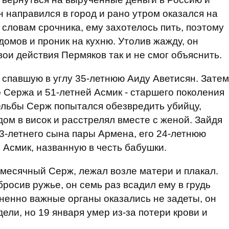
он направился в город и рано утром оказался на
о словам срочника, ему захотелось пить, поэтому
домов и проник на кухню. Утолив жажду, он
ои действия Пермяков так и не смог объяснить.
 спавшую в углу 35-летнюю Аиду Аветисян. Затем
о Сержа и 51-летней Асмик - старшего поколения
ельбы Серж попытался обезвредить убийцу,
ом в висок и расстрелял вместе с женой. Зайдя
33-летнего сына пары Армена, его 24-летнюю
 Асмик, названную в честь бабушки.
месячный Серж, лежал возле матери и плакал.
росив ружье, он семь раз всадил ему в грудь
ненно важные органы оказались не задеты, он
ели, но 19 января умер из-за потери крови и