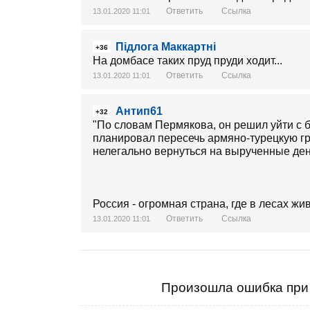
Ответить
Ссылка
13.01.2020 11:01
Підлога Маккартні
+36
На домбасе таких пруд пруди ходит...
Ответить
Ссылка
13.01.2020 11:01
Антип61
+32
"По словам Пермякова, он решил уйти с 
планировал пересечь армяно-турецкую гра
нелегально вернуться на вырученные де
Россия - огромная страна, где в лесах жив
Ответить
Ссылка
13.01.2020 11:01
Произошла ошибка при 