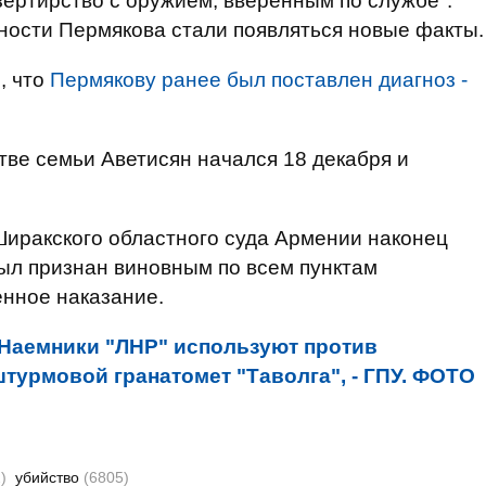
езертирство с оружием, вверенным по службе".
чности Пермякова стали появляться новые факты.
, что
Пермякову ранее был поставлен диагноз -
тве семьи Аветисян начался 18 декабря и
 Ширакского областного суда Армении наконец
был признан виновным по всем пунктам
енное наказание.
Наемники "ЛНР" используют против
турмовой гранатомет "Таволга", - ГПУ. ФОТО
)
убийство
(6805)