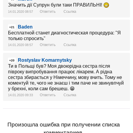
Значить дії Супрун були таки ПРАВИЛЬНІ!
Ответить
Ссылка
14.01.2020 08:57
Baden
+21
Бесплатной станет диагностическая процедура: "Я
только спросить"
Ответить
Ссылка
14.01.2020 08:57
Rostyslav Komarnytsky
+20
Ти в Польщі був? Моя двоюрідна сестра після
півроку випробування працює лікарем. А рідна
сестра збирається у Німеччину, мову вчить. Тому не
коментуй те, чого не знаєш і тим паче не звинувпчуй
у брехні, коли сам брешеш. 😁
Ответить
Ссылка
14.01.2020 09:33
Произошла ошибка при получении списка
комментариев.