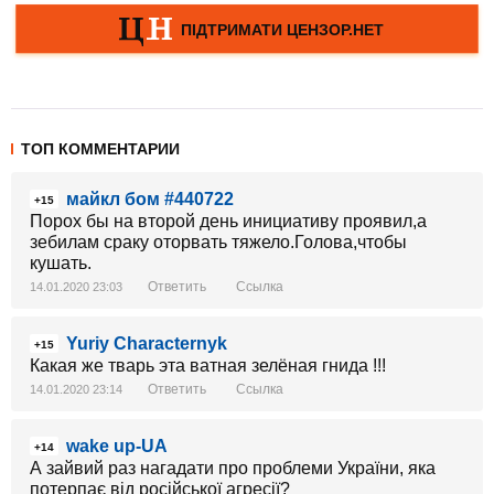
ТОП КОММЕНТАРИИ
майкл бом #440722
+15
Порох бы на второй день инициативу проявил,а
зебилам сраку оторвать тяжело.Голова,чтобы
кушать.
Ответить
Ссылка
14.01.2020 23:03
Yuriy Characternyk
+15
Какая же тварь эта ватная зелёная гнида !!!
Ответить
Ссылка
14.01.2020 23:14
wake up-UA
+14
А зайвий раз нагадати про проблеми України, яка
потерпає від російської агресії?