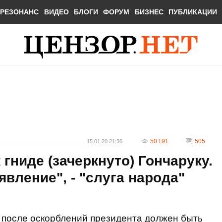
РЕЗОНАНС
ВИДЕО
БЛОГИ
ФОРУМ
БИЗНЕС
ПУБЛИКАЦИИ
50 191
505
15.01.20 21:36
 гниде (зачеркнуто) Гончаруку.
вление", - "слуга народа"
 после оскорблений президента должен быть