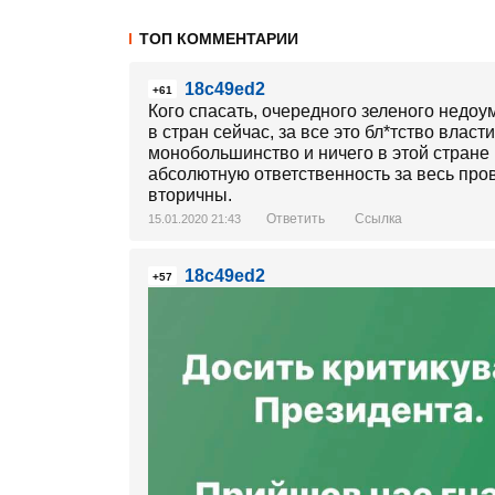
ТОП КОММЕНТАРИИ
18c49ed2
+61
Кого спасать, очередного зеленого недоум
в стран сейчас, за все это бл*тство власт
монобольшинство и ничего в этой стране
абсолютную ответственность за весь пров
вторичны.
Ответить
Ссылка
15.01.2020 21:43
18c49ed2
+57