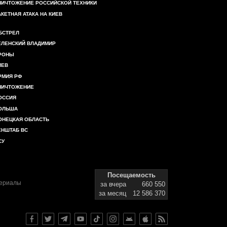
НИЧТОЖЕНИЕ РОССИЙСКОЙ ТЕХНИКИ
АКЕТНАЯ АТАКА НА КИЕВ
БСТРЕЛ
ЕЛЕНСКИЙ ВЛАДИМИР
РОНЫ
ИЕВ
РМИЯ РФ
НИЧТОЖЕНИЕ
ОССИЯ
ОЛЬША
ОНЕЦКАЯ ОБЛАСТЬ
ЕНШТАБ ВС
СУ
Посещаемость
териалы
за вчера
660 550
за месяц
12 586 370