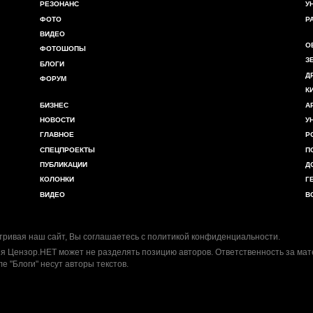
РЕЗОНАНС
У
ФОТО
Р
ВИДЕО
О
ФОТОШОПЫ
З
БЛОГИ
Д
ФОРУМ
К
БИЗНЕС
А
НОВОСТИ
У
ГЛАВНОЕ
Р
СПЕЦПРОЕКТЫ
П
ПУБЛИКАЦИИ
Д
КОЛОНКИ
Г
ВИДЕО
В
ривая наш сайт, Вы соглашаетесь с
политикой конфиденциальности
.
я Цензор.НЕТ может не разделять позицию авторов. Ответственность за ма
ле "Блоги" несут авторы текстов.