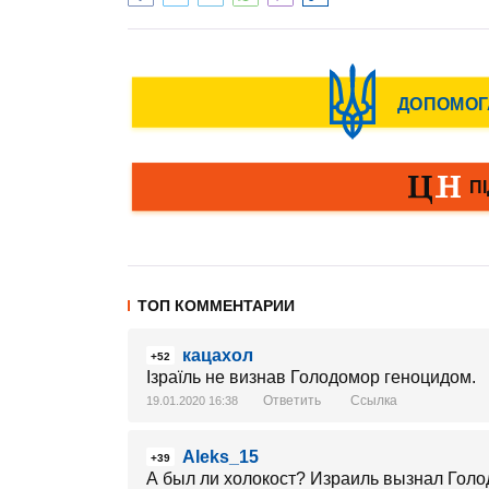
ТОП КОММЕНТАРИИ
кацахол
+52
Ізраїль не визнав Голодомор геноцидом.
Ответить
Ссылка
19.01.2020 16:38
Aleks_15
+39
А был ли холокост? Израиль вызнал Гол