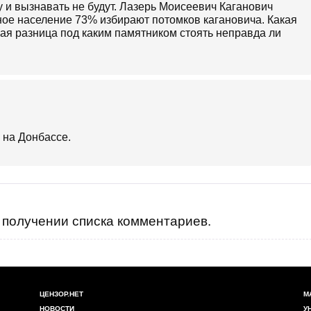
 и вызнавать не будут. Лазерь Моисеевич Каганович
ное население 73% избирают потомков кагановича. Какая
кая разница под каким памятником стоять неправда ли
 на Донбассе.
получении списка комментариев.
ЦЕНЗОР.НЕТ
М
НОВОСТИ
У