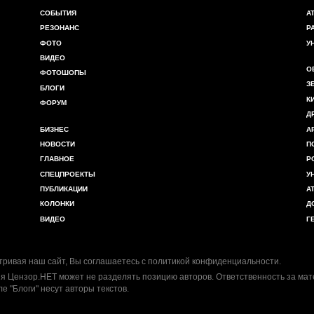
СОБЫТИЯ
А
РЕЗОНАНС
Р
ФОТО
У
ВИДЕО
О
ФОТОШОПЫ
З
БЛОГИ
К
ФОРУМ
Д
БИЗНЕС
А
НОВОСТИ
П
ГЛАВНОЕ
Р
СПЕЦПРОЕКТЫ
У
ПУБЛИКАЦИИ
А
КОЛОНКИ
Д
ВИДЕО
Г
ривая наш сайт, Вы соглашаетесь с
политикой конфиденциальности
.
я Цензор.НЕТ может не разделять позицию авторов. Ответственность за ма
ле "Блоги" несут авторы текстов.