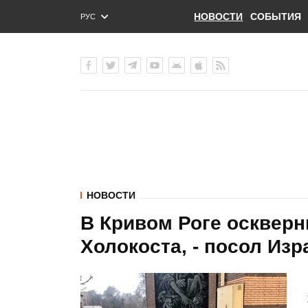
НОВОСТИ
СОБЫТИЯ
РУС
ENG
УКР
НОВОСТИ
В Кривом Роге осквер
Холокоста, - посол Из