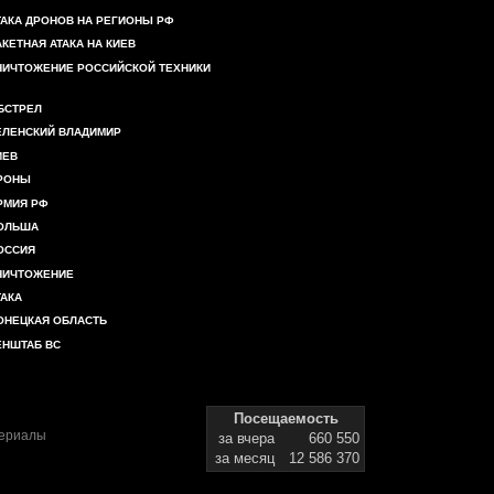
ТАКА ДРОНОВ НА РЕГИОНЫ РФ
АКЕТНАЯ АТАКА НА КИЕВ
НИЧТОЖЕНИЕ РОССИЙСКОЙ ТЕХНИКИ
БСТРЕЛ
ЕЛЕНСКИЙ ВЛАДИМИР
ИЕВ
РОНЫ
РМИЯ РФ
ОЛЬША
ОССИЯ
НИЧТОЖЕНИЕ
ТАКА
ОНЕЦКАЯ ОБЛАСТЬ
ЕНШТАБ ВС
Посещаемость
териалы
за вчера
660 550
за месяц
12 586 370