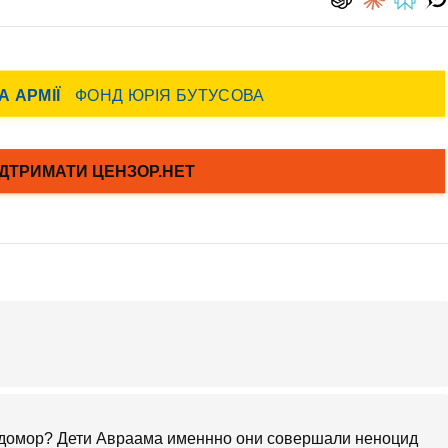
одомор? Дети Авраама именнно они совершали неноцид