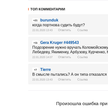
ТОП КОММЕНТАРИИ
burunduk
+21
когда портнова судить будут?
Ответить
Ссылка
22.01.2020 13:43
Gera Kruger #449543
+11
Подозрение нужно вручать Коломойскому,
Лебедеву, Якименку, Арбузову, Курченко, 
Ответить
Ссылка
22.01.2020 14:07
Tierre
+7
В смысле пытались? А он типа отказался 
Ответить
Ссылка
22.01.2020 13:43
Произошла ошибка при 