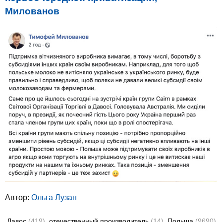
Милованов
Автор:
Ольга Лузан
Давос
(419)
отечественный производитель
(14)
Польша
(9690)