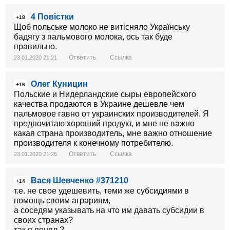
4 Повістки
+18
Щоб польське молоко не витісняло Українську
бадягу з пальмового молока, ось так буде
правильно.
Ответить
Ссылка
23.01.2020 21:21
Олег Куницин
+16
Польские и Нидерландские сыры европейского
качества продаются в Украине дешевле чем
пальмовое гавно от украинских производителей. Я
предпочитаю хороший продукт, и мне не важно
какая страна производитель, мне важно отношение
производителя к конечному потребителю.
Ответить
Ссылка
23.01.2020 21:25
Вася Шевченко #371210
+14
т.е. не свое удешевить, теми же субсидиями в
помощь своим аграриям,
а соседям указывать на что им давать субсидии в
своих странах?
так я понял ?