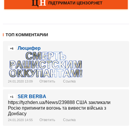
ТОП КОММЕНТАРИИ
Люцифер
+6
Ответить
Ссылка
24.01.2020 13:09
SER BERBA
+1
https://tyzhden.ua/News/239888 США закликали
Росію припинити вогонь та вивести війська з
Донбасу
Ответить
Ссылка
24.01.2020 14:55