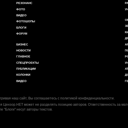
РЕЗОНАНС
Р
ФОТО
У
ВИДЕО
О
ФОТОШОПЫ
З
БЛОГИ
К
ФОРУМ
Д
БИЗНЕС
А
НОВОСТИ
П
ГЛАВНОЕ
Р
СПЕЦПРОЕКТЫ
У
ПУБЛИКАЦИИ
А
КОЛОНКИ
Д
ВИДЕО
Г
ривая наш сайт, Вы соглашаетесь с
политикой конфиденциальности
.
я Цензор.НЕТ может не разделять позицию авторов. Ответственность за ма
ле "Блоги" несут авторы текстов.