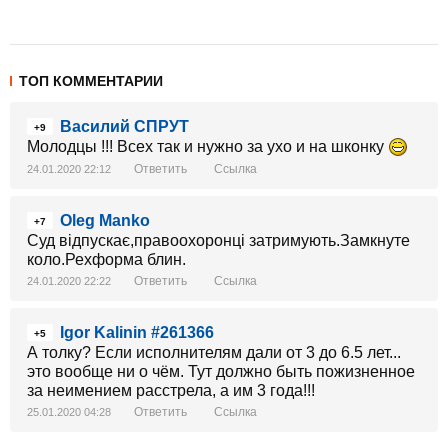
ТОП КОММЕНТАРИИ
Василий СПРУТ
+9
Молодцы !!! Всех так и нужно за ухо и на шконку
Ответить
Ссылка
24.01.2020 22:12
Oleg Manko
+7
Суд відпускає,правоохоронці затримують.Замкнуте
коло.Рехформа блин.
Ответить
Ссылка
24.01.2020 22:22
Igor Kalinin #261366
+5
А толку? Если исполнителям дали от 3 до 6.5 лет...
это вообще ни о чём. Тут должно быть пожизненное
за неимением расстрела, а им 3 года!!!
Ответить
Ссылка
25.01.2020 04:28