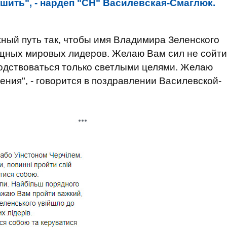
шить", - нардеп "СН" Василевская-Смаглюк.
ный путь так, чтобы имя Владимира Зеленского
ощных мировых лидеров. Желаю Вам сил не сойти
оводствоваться только светлыми целями. Желаю
ния", - говорится в поздравлении Василевской-