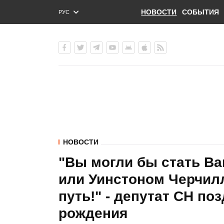
НОВОСТИ
СОБЫТИЯ
РУС
ENG
УКР
НОВОСТИ
"Вы могли бы стать В
или Уинстоном Черчил
путь!" - депутат СН по
рождения