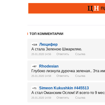
ТОП КОММЕНТАРИИ
Люцифер
+116
А стала Зеленою Шмаркляю.
Ответить
Ссылка
25.01.2020 14:56
Rhodesian
+97
Глубоко лизнула дурочка зеленая.. Эта им
Ответить
Ссылка
25.01.2020 14:58
Simeon Kukushkin #445513
+71
А стал Оманским Ослом! И всего-то 9 меся
Ответить
Ссылка
25.01.2020 14:59