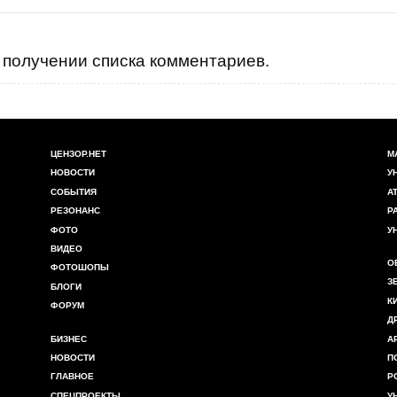
получении списка комментариев.
ЦЕНЗОР.НЕТ
М
НОВОСТИ
У
СОБЫТИЯ
А
РЕЗОНАНС
Р
ФОТО
У
ВИДЕО
О
ФОТОШОПЫ
З
БЛОГИ
К
ФОРУМ
Д
БИЗНЕС
А
НОВОСТИ
П
ГЛАВНОЕ
Р
СПЕЦПРОЕКТЫ
У