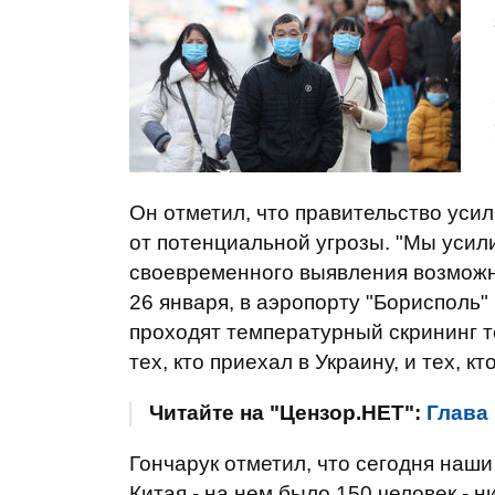
Он отметил, что правительство уси
от потенциальной угрозы. "Мы усили
своевременного выявления возможны
26 января, в аэропорту "Борисполь
проходят температурный скрининг т
тех, кто приехал в Украину, и тех, кт
Читайте на "Цензор.НЕТ":
Глава
Гончарук отметил, что сегодня наш
Китая - на нем было 150 человек - 