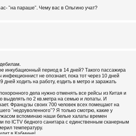
вас- "на параше". Чему вас в Ольгино учат?
 дебилам.
кое инкубационный период в 14 дней? Такого пассажира
ач инфекционнист не опознает, пока тот через 10 дней
19 дней ходить на работу, ездить в метро и заражать
охоронного дела нужно отменять все рейсы из Китая и
 выделять по 2 кв.метра на семью и лопаты. И
вает. Французы своих 700 человек всех помещают на
шего "недоуволенного"? Я только смотрю, какие у
 ужасом вспоминаю наши белые халаты времен
и по ICTV бедного санитара с единственным сканерным
мерил температуру.
идит в Кабмине!