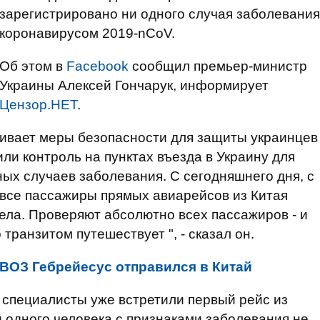
зарегистрировано ни одного случая заболевания
коронавирусом 2019-nCoV.
Об этом в
Facebook
сообщил премьер-министр
Украины Алексей Гончарук, информирует
Цензор.НЕТ
.
ливает меры безопасности для защиты украинцев
ли контроль на пунктах въезда в Украину для
х случаев заболевания. С сегодняшнего дня, с
" все пассажиры прямых авиарейсов из Китая
ела. Проверяют абсолютно всех пассажиров - и
о транзитом путешествует ", - сказал он.
 ВОЗ Гебрейесус отправился в Китай
и специалисты уже встретили первый рейс из
ни одного человека с признаками заболевания не