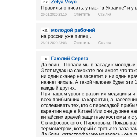
Zelya Vsyo
+12
Правильно писать: у нас- "в Украине" и у 
Ответить
Ссылка
26.01.2020 23:10
молодой рабочий
+11
на россии уже пипец..
Ответить
Ссылка
26.01.2020 23:03
Гаюлий Серега
+8
Да блин... Попали мы в засаду к молодыи
Этот мудак на самокате понимает, что та
ни один сканер не засветит, и ни один вр
начнет чихать. А такой человек будет эти 
каждый других.
При нашем уровне развития медицины и п
всех прибывших на карантин, а населению
отслеживать тех, кто с пересадкой прибы
карантин еще в Китае! Или они дурнее на
китайских врачей защитные костюмы и с
Склифосовского с Пироговым. Показывал
термометром, который с третьего раза за
Да блин, катастрофа уже началась - она с