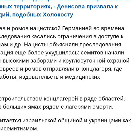
ных территориях, - Денисова призвала к
дий, подобных Холокосту
ев и ромов нацистской Германией во времена
ледования касались ограничения в доступе к
нам и др. Нацисты объясняли преследования
уация еще более ухудшилась: семитов начали
с высокими заборами и круглосуточной охраной 
евреев и ромов отправляли в концлагеря, где
аботы, издевательств и медицинских
строительством концлагерей в ряде областей.
 больших ямах рядом с лагерями смерти.
итается израильской общиной и украинцами как
нтисемитизмом.