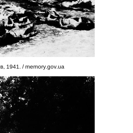
, 1941. / memory.gov.ua