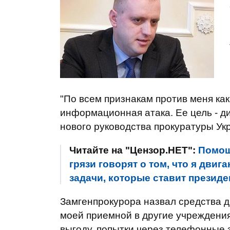
"По всем признакам против меня ка
информационная атака. Ее цель - д
нового руководства прокуратуры Укр
Читайте на "Цензор.НЕТ":
Помощ
грязи говорят о том, что я дв
задачи, которые ставит президе
Замгенпрокурора назвал средства д
моей приемной в другие учреждени
выгоду, попытки через телефонные 