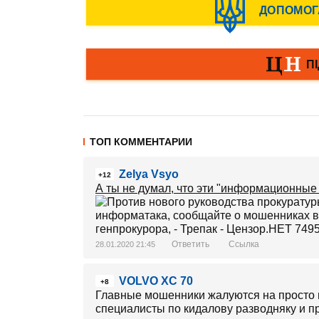
ТОП КОММЕНТАРИИ
Zelya Vsyo
+12
А ты не думал, что эти "информационны
Ответить
Ссылка
28.01.2020 21:45
VOLVO XC 70
+8
Главные мошенники жалуются на просто 
специалисты по кидалову разводняку и п