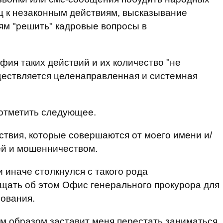
ц к незаконным действиям, высказывание
м "решить" кадровые вопросы в
афия таких действий и их количество "не
ществляется целенаправленная и системная
 отметить следующее.
ствия, которые совершаются от моего имени и/
ей и мошенничеством.
ли иначе столкнулся с такого рода
щать об этом Офис генерального прокурора для
ования.
аким образом заставит меня перестать заниматься