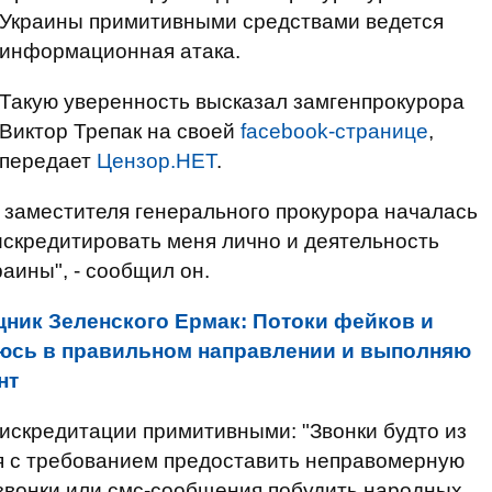
Украины примитивными средствами ведется
информационная атака.
Такую уверенность высказал замгенпрокурора
Виктор Трепак на своей
facebook-странице
,
передает
Цензор.НЕТ
.
к заместителя генерального прокурора началась
искредитировать меня лично и деятельность
аины", - сообщил он.
ник Зеленского Ермак: Потоки фейков и
игаюсь в правильном направлении и выполняю
нт
искредитации примитивными: "Звонки будто из
я с требованием предоставить неправомерную
звонки или смс-сообщения побудить народных