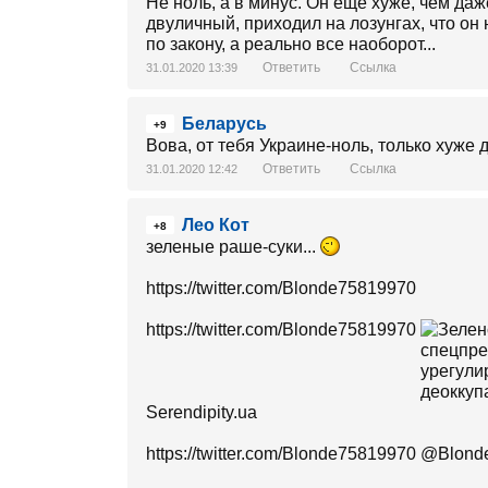
Не ноль, а в минус. Он еще хуже, чем да
двуличный, приходил на лозунгах, что он 
по закону, а реально все наоборот...
Ответить
Ссылка
31.01.2020 13:39
Беларусь
+9
Вова, от тебя Украине-ноль, только хуже 
Ответить
Ссылка
31.01.2020 12:42
Лео Кот
+8
зеленые раше-суки...
https://twitter.com/Blonde75819970
https://twitter.com/Blonde75819970
Serendipity.ua
https://twitter.com/Blonde75819970 @Blon