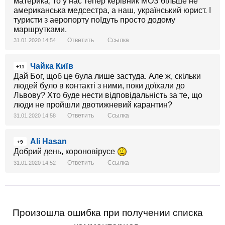
материка, то у нас тепер керівник МОЗ більше не
американська медсестра, а наш, український юрист. І
туристи з аеропорту поїдуть просто додому
маршрутками.
Ответить
Ссылка
31.01.2020 14:54
Чайка Київ
+11
Дай Бог, щоб це була лише застуда. Але ж, скільки
людей було в контакті з ними, поки доїхали до
Львову? Хто буде нести відповідальність за те, що
люди не пройшли двотижневий карантин?
Ответить
Ссылка
31.01.2020 14:58
Ali Hasan
+9
Добрий день, короновірусе
Ответить
Ссылка
31.01.2020 14:52
Произошла ошибка при получении списка