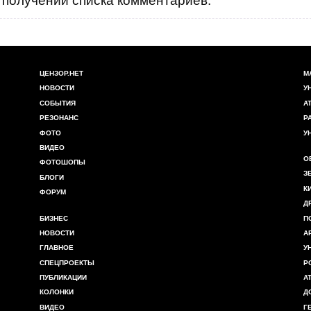
получении списка комментариев.
ЦЕНЗОР.НЕТ
М
НОВОСТИ
У
СОБЫТИЯ
А
РЕЗОНАНС
Р
ФОТО
У
ВИДЕО
О
ФОТОШОПЫ
З
БЛОГИ
К
ФОРУМ
Д
БИЗНЕС
П
НОВОСТИ
А
ГЛАВНОЕ
У
СПЕЦПРОЕКТЫ
Р
ПУБЛИКАЦИИ
А
КОЛОНКИ
Д
ВИДЕО
Г