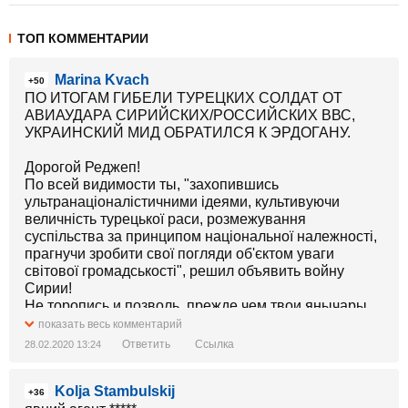
ТОП КОММЕНТАРИИ
Marina Kvach
+50
ПО ИТОГАМ ГИБЕЛИ ТУРЕЦКИХ СОЛДАТ ОТ
АВИАУДАРА СИРИЙСКИХ/РОССИЙСКИХ ВВС,
УКРАИНСКИЙ МИД ОБРАТИЛСЯ К ЭРДОГАНУ.
Дорогой Реджеп!
По всей видимости ты, "захопившись
ультранаціоналістичними ідеями, культивуючи
величність турецької раси, розмежування
суспільства за принципом національної належності,
прагнучи зробити свої погляди об'єктом уваги
світової громадськості", решил объявить войну
Сирии!
Не торопись и позволь, прежде чем твои янычары
ринутся в "экономически невыгодный бой", дать
показать весь комментарий
тебе 12 дельных и действенных советов от команды
Ответить
Ссылка
28.02.2020 13:24
молодых но успешных политиков:
Kolja Stambulskij
1. Помни, гибель турецких солдат-это ничто иное как
+36