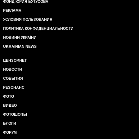
ФОНД ЮРИЯ БУТУСОВА
НАЖИВАЕТСЯ ПОРОШЕНКО"!
РЕКЛАМА
УСЛОВИЯ ПОЛЬЗОВАНИЯ
ПОЛИТИКА КОНФИДЕНЦИАЛЬНОСТИ
НОВИНИ УКРАЇНИ
UKRAINIAN NEWS
ЦЕНЗОР.НЕТ
НОВОСТИ
СОБЫТИЯ
РЕЗОНАНС
ФОТО
ВИДЕО
ФОТОШОПЫ
БЛОГИ
ФОРУМ