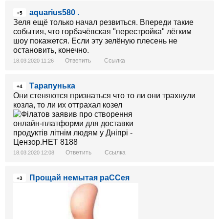
aquarius580 .
+5
Зеля ещё только начал резвиться. Впереди такие
события, что горбачёвская "перестройка" лёгким
шоу покажется. Если эту зелёную плесень не
остановить, конечно.
Ответить
Ссылка
18.03.2020 11:26
Тарапунька
+4
Они стеняются признаться что то ли они трахнули
козла, то ли их оттрахал козел
Ответить
Ссылка
18.03.2020 12:08
Прощай немытая раССея
+3