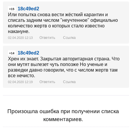
18c49ed2
+15
Или попытка снова вести жёсткий карантин и
списать задним числом "неучтенное" официально
количество жертв о которых стало известно
накануне.
Ответить
Ссылка
02.04.2020 12:13
18c49ed2
+14
Хрен их знает. Закрытая авторитарная страна. Что
они мутят вылезет чуть попозже Но ученые и
разведки давно говорили, что с числом жертв там
все нечисто.
Ответить
Ссылка
02.04.2020 12:19
Произошла ошибка при получении списка
комментариев.