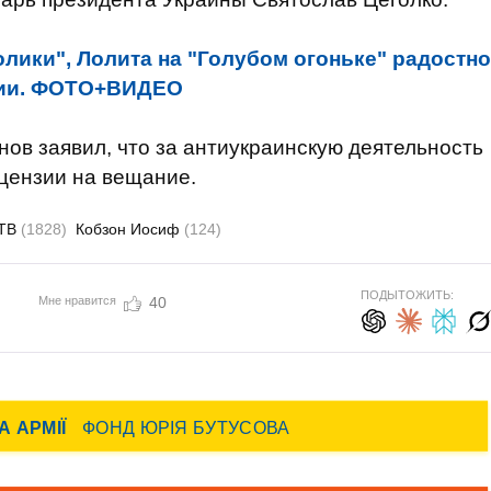
олики", Лолита на "Голубом огоньке" радостно
кции. ФОТО+ВИДЕО
ов заявил, что за антиукраинскую деятельность
цензии на вещание.
ТВ
(1828)
Кобзон Иосиф
(124)
ПОДЫТОЖИТЬ:
Мне нравится
40