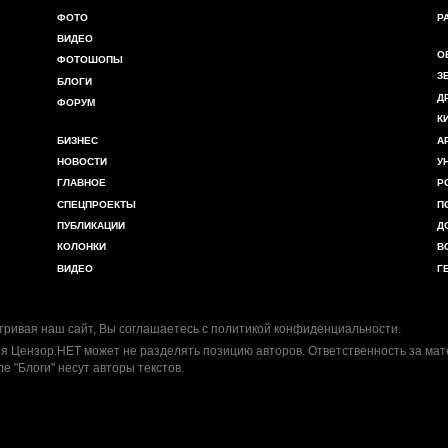
ФОТО
Р
ВИДЕО
О
ФОТОШОПЫ
З
БЛОГИ
Д
ФОРУМ
К
БИЗНЕС
А
НОВОСТИ
У
ГЛАВНОЕ
Р
СПЕЦПРОЕКТЫ
П
ПУБЛИКАЦИИ
Д
КОЛОНКИ
В
ВИДЕО
Г
ривая наш сайт, Вы соглашаетесь с
политикой конфиденциальности
.
я Цензор.НЕТ может не разделять позицию авторов. Ответственность за ма
ле "Блоги" несут авторы текстов.