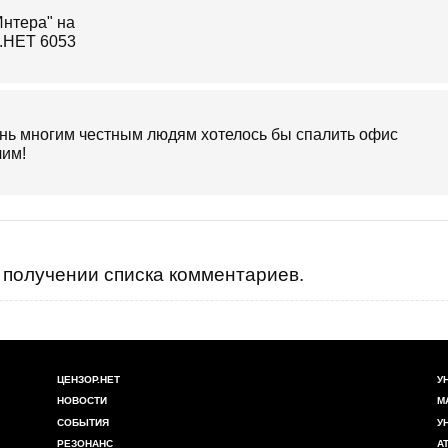
чень многим честным людям хотелось бы спалить офис
чим!
получении списка комментариев.
ЦЕНЗОР.НЕТ
У
НОВОСТИ
М
СОБЫТИЯ
У
РЕЗОНАНС
А