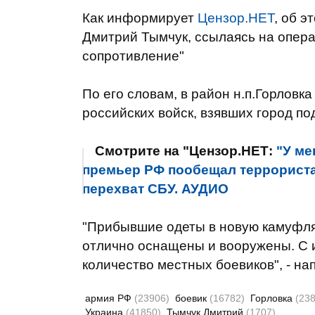
Как информирует
Цензор.НЕТ
, об э
Дмитрий Тымчук, ссылаясь на опе
сопротивление"
По его словам, в район н.п.Горловк
российских войск, взявших город по
Смотрите на "Цензор.НЕТ:
"У ме
премьер РФ пообещал террористам 
перехват СБУ. АУДИО
"Прибывшие одеты в новую камуф
отлично оснащены и вооружены. С 
количество местных боевиков", - на
армия РФ
(23906)
боевик
(16782)
Горловка
(238
Украина
(41850)
Тымчук Дмитрий
(1707)