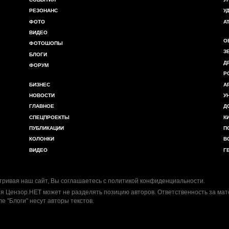
РЕЗОНАНС
У
ФОТО
А
ВИДЕО
О
ФОТОШОПЫ
З
БЛОГИ
Д
ФОРУМ
Р
БИЗНЕС
А
НОВОСТИ
У
ГЛАВНОЕ
Д
СПЕЦПРОЕКТЫ
К
ПУБЛИКАЦИИ
П
КОЛОНКИ
В
ВИДЕО
Г
ривая наш сайт, Вы соглашаетесь с
политикой конфиденциальности
.
я Цензор.НЕТ может не разделять позицию авторов. Ответственность за ма
ле "Блоги" несут авторы текстов.