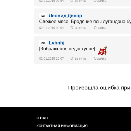
Ответить
Ссылка
02.01.2015 09:54
Леонид Днепр
+40
Свежее мясо. Бродячие псы лугандона бу
Ответить
Ссылка
02.01.2015 09:54
Lvbnhj
+36
[Зображення недоступне]
Ответить
Ссылка
02.01.2015 10:07
Произошла ошибка при 
О НАС
КОНТАКТНАЯ ИНФОРМАЦИЯ