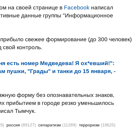
том на своей странице в
Facebook
написал
ративные данные группы "Информационное
а прибыло свежее формирование (до 300 человек)
д свой контроль.
ня есть номер Медведева! Я ох*евший!":
пушки, "Грады" и танки до 15 января, -
ляжную форму
без опознавательных знаков,
их прибытием в городе резко уменьшилось
писал Тымчук.
9)
россия
(89127)
сепаратизм
(11289)
терроризм
(18625)