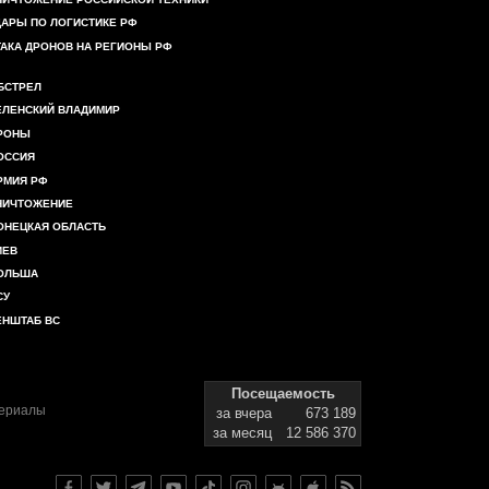
ДАРЫ ПО ЛОГИСТИКЕ РФ
ТАКА ДРОНОВ НА РЕГИОНЫ РФ
БСТРЕЛ
ЕЛЕНСКИЙ ВЛАДИМИР
РОНЫ
ОССИЯ
РМИЯ РФ
НИЧТОЖЕНИЕ
ОНЕЦКАЯ ОБЛАСТЬ
ИЕВ
ОЛЬША
СУ
ЕНШТАБ ВС
Посещаемость
териалы
за вчера
673 189
за месяц
12 586 370