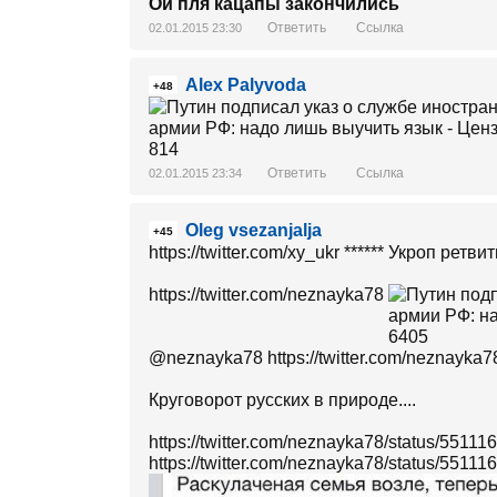
Ой пля кацапы закончились
Ответить
Ссылка
02.01.2015 23:30
Alex Palyvoda
+48
Ответить
Ссылка
02.01.2015 23:34
Oleg vsezanjalja
+45
https://twitter.com/xy_ukr ****** Укроп ретви
https://twitter.com/neznayka78
‏@neznayka78 https://twitter.com/neznayk
Круговорот русских в природе....
https://twitter.com/neznayka78/status/551
https://twitter.com/neznayka78/status/551