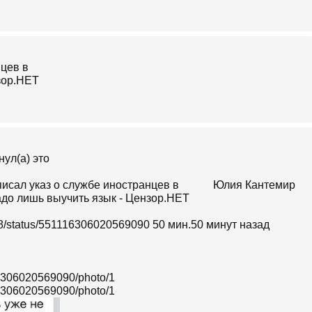
тнул(а) это
Юлия Кантемир
a78/status/551116306020569090 50 мин.50 минут назад
116306020569090/photo/1
116306020569090/photo/1