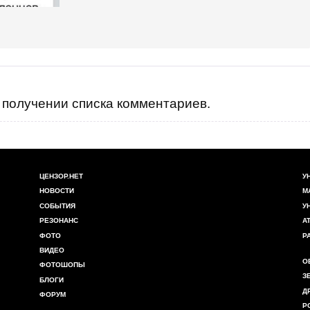
получении списка комментариев.
ЦЕНЗОР.НЕТ
У
НОВОСТИ
М
СОБЫТИЯ
У
РЕЗОНАНС
А
ФОТО
Р
ВИДЕО
О
ФОТОШОПЫ
З
БЛОГИ
Д
ФОРУМ
Р