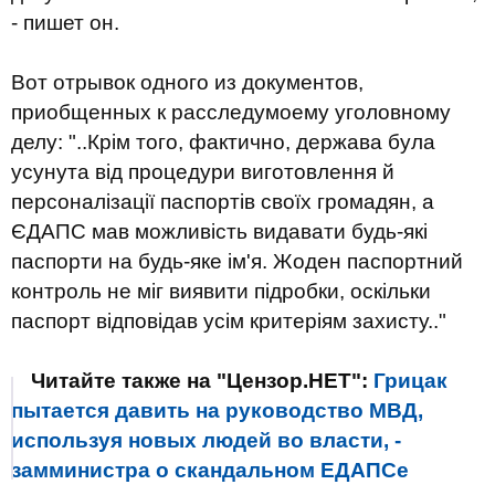
- пишет он.
Вот отрывок одного из документов,
приобщенных к расследумоему уголовному
делу: "..Крім того, фактично, держава була
усунута від процедури виготовлення й
персоналізації паспортів своїх громадян, а
ЄДАПС мав можливість видавати будь-які
паспорти на будь-яке ім'я. Жоден паспортний
контроль не міг виявити підробки, оскільки
паспорт відповідав усім критеріям захисту.."
Читайте также на "Цензор.НЕТ":
Грицак
пытается давить на руководство МВД,
используя новых людей во власти, -
замминистра о скандальном ЕДАПСе