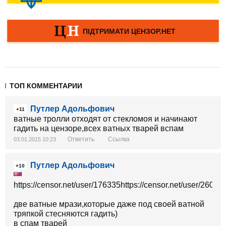
ТОП КОММЕНТАРИИ
Путлер Адольфович
+11
ватные тролли отходят от стекломоя и начинают
гадить на цензоре,всех ватных тварей вспам
Ответить
Ссылка
03.01.2015 10:23
Путлер Адольфович
+10
https://censor.net/user/176335https://censor.net/user/26059
две ватные мрази,которые даже под своей ватной
тряпкой стесняются гадить)
в спам тварей