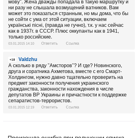
мову". Жена дважды попадала в такую маршрутку и
ни разу не слышала возмущений ватников. Вам
может это показаться странным, но мы дома, что бы
не сойти с ума от этой ситуации, включаем
українські пісні, (правда не гучно), т.к. у нас сейчас
как в 1937г. в СССР. Плюс оккупанты как в 1941,
только российские.
Ответить
Ссылка
03.01.2015 14:10
Valdzhu
+18
А сколько в ряду "Амсторов"? И где? Новинского,
друга и соратника Ахметова, вместе с его Смарт-
Холдингом, нужно давно тщательно проверить на
предмет законности получения украинского
гражданства, законности нахождения в числе
депутатов ВР Украины и причастности к поддержке
сепаратистов-террористов.
Ответить
Ссылка
03.01.2015 12:19
Произошла ошибка при получении списка