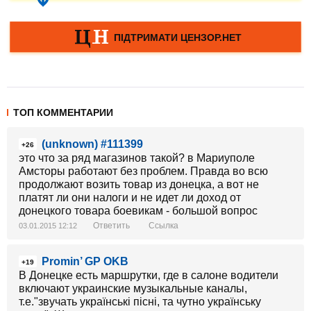
ТОП КОММЕНТАРИИ
(unknown) #111399
+26
это что за ряд магазинов такой? в Мариуполе
Амсторы работают без проблем. Правда во всю
продолжают возить товар из донецка, а вот не
платят ли они налоги и не идет ли доход от
донецкого товара боевикам - большой вопрос
Ответить
Ссылка
03.01.2015 12:12
Promin’ GP OKB
+19
В Донецке есть маршрутки, где в салоне водители
включают украинские музыкальные каналы,
т.е."звучать українські пісні, та чутно українську