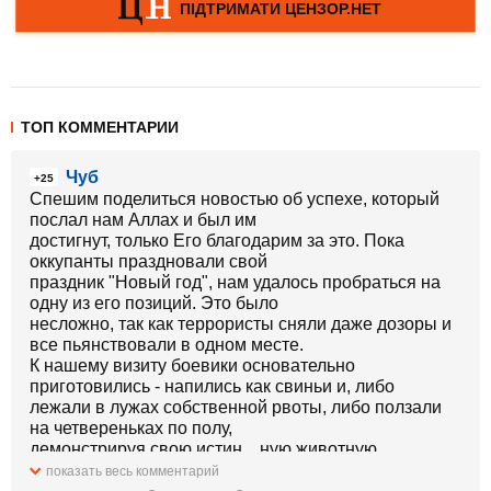
ТОП КОММЕНТАРИИ
Чуб
+25
Спешим поделиться новостью об успехе, который
послал нам Аллах и был им
достигнут, только Его благодарим за это. Пока
оккупанты праздновали свой
праздник "Новый год", нам удалось пробраться на
одну из его позиций. Это было
несложно, так как террористы сняли даже дозоры и
все пьянствовали в одном месте.
К нашему визиту боевики основательно
приготовились - напились как свиньи и, либо
лежали в лужах собственной рвоты, либо ползали
на четвереньках по полу,
демонстрируя свою истин…ную животную
сущность. На них было противно смотреть,
показать весь комментарий
стоял такой смрад, что даже дышать было тяжело.