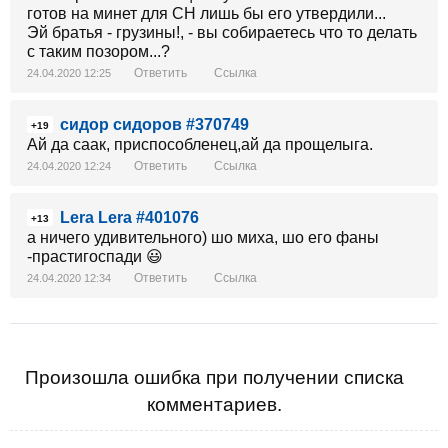
готов на минет для СН лишь бы его утвердили...
Эй братья - грузины!, - вы собираетесь что то делать
с таким позором...?
Ответить
Ссылка
24.04.2020 12:25
сидор сидоров #370749
+19
Ай да саак, приспособленец,ай да прощелыга.
Ответить
Ссылка
24.04.2020 12:24
Lera Lera #401076
+13
а ничего удивительного) шо миха, шо его фаны
-прастигоспади 😃
Ответить
Ссылка
24.04.2020 12:34
Произошла ошибка при получении списка
комментариев.