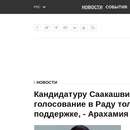
НОВОСТИ
СОБЫТИЯ
РУС
ENG
УКР
НОВОСТИ
Кандидатуру Саакашви
голосование в Раду то
поддержке, - Арахамия