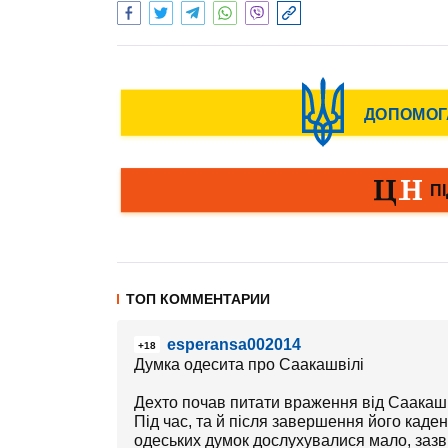
ТОП КОММЕНТАРИИ
esperansa002014
+18
Думка одесита про Саакашвілі
Дехто почав питати враження від Саакашві
Під час, та й після завершення його каденц
одеських думок дослухувалися мало, зазв