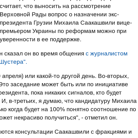
считает, что выносить на рассмотрение
Верховной Рады вопрос о назначении экс-
президента Грузии Михаила Саакашвили вице-
премьером Украины по реформам можно при
уверенности в ее поддержке.
он сказал он во время общения
с журналистом
Шустера".
0 апреля) или какой-то другой день. Во-вторых,
 Это заседание может быть или по инициативе
езидента, пока никаких сигналов, кто будет
 И, в-третьих, я думаю, что кандидатуру Михаила
ько когда будет на 100% понятно соотношение по
ожет некрасиво получиться", - отметил он.
аются консультации Саакашвили с фракциями и