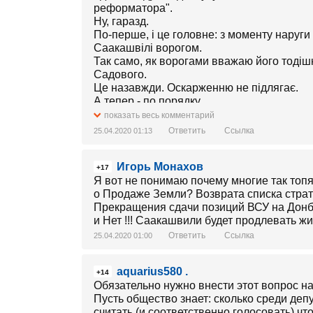
реформатора".
Ну, гаразд.
По-перше, і це головне: з моменту наруг
Саакашвілі ворогом.
Так само, як ворогами вважаю його тодішні
Садового.
Це назавжди. Оскарженню не підлягає.
А тепер - по порядку.
Вперше я побачив Саакашвілі по телевізо
показать весь комментарий
Тоді, коли били Шеварднадзе. Били його в 
Ответить
Ссылка
25.04.2020 01:13
Лікуючий Саакашвілі мені не сподобався о
херувіма.
Игорь Монахов
Втім, Грузія та її вибір мене не обходив, 
+17
надовго: Україна переживала власний Май
Я вот не понимаю почему многие так то
технологій, але на ринку ІТ, якими я тоді з
о Продаже Земли? Возврата списка стра
"Трояндової революції".
Прекращения сдачи позиций ВСУ на Донба
Отже, не цікаво.
и Нет !!! Саакашвили будет продлевать жи
Вдруге я звернув увагу на Сакартвело 200
Ответить
Ссылка
25.04.2020 01:00
своїми збройними силами (а вона пишалас
Вразило те, що умови капітуляції обговор
aquarius580 .
а після ганебної капітуляції Саакашвілі з
+14
Обязательно нужно внести этот вопрос на
"Істеричний слабак з ярликом на княжіння",
Пусть общество знает: сколько среди деп
"Відважний Міхо" на Майдані мені не запам
считать (и соответственно голосовать) чт