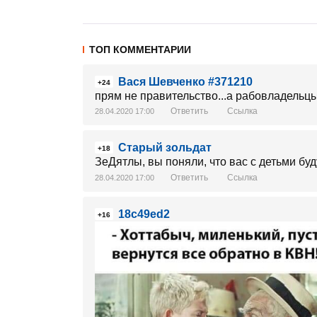
ТОП КОММЕНТАРИИ
Вася Шевченко #371210
+24
прям не правительство...а рабовладельцы
Ответить
Ссылка
28.04.2020 17:00
Старый зольдат
+18
ЗеДятлы, вы поняли, что вас с детьми бу
Ответить
Ссылка
28.04.2020 17:00
18c49ed2
+16