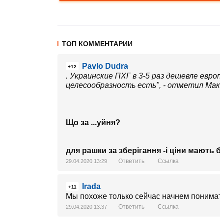
ТОП КОММЕНТАРИИ
Pavlo Dudra
+12
. Украинские ПХГ в 3-5 раз дешевле евр
целесообразность есть", - отметил Мак
Що за ...уйня?
для рашки за зберігання -і ціни мають б
Ответить
Ссылка
29.04.2020 13:29
Irada
+11
Мы похоже только сейчас начнем понима
Ответить
Ссылка
29.04.2020 13:37