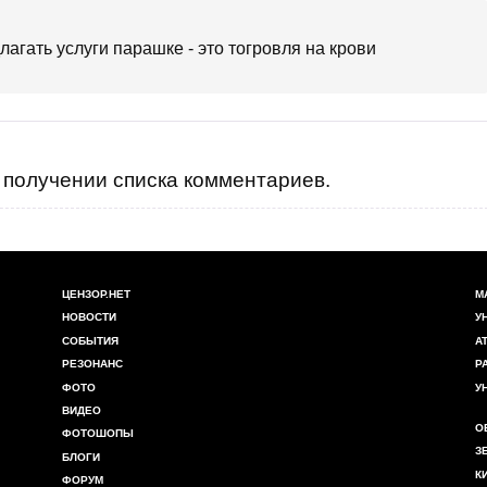
длагать услуги парашке - это тогровля на крови
получении списка комментариев.
ЦЕНЗОР.НЕТ
М
НОВОСТИ
У
СОБЫТИЯ
А
РЕЗОНАНС
Р
ФОТО
У
ВИДЕО
О
ФОТОШОПЫ
З
БЛОГИ
К
ФОРУМ