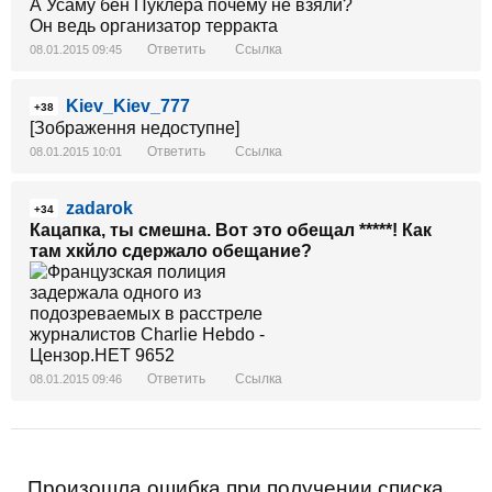
А Усаму бен Пуклера почему не взяли?
Он ведь организатор терракта
Ответить
Ссылка
08.01.2015 09:45
Kiev_Kiev_777
+38
[Зображення недоступне]
Ответить
Ссылка
08.01.2015 10:01
zadarok
+34
Кацапка, ты смешна. Вот это обещал *****! Как
там хкйло сдержало обещание?
Ответить
Ссылка
08.01.2015 09:46
Произошла ошибка при получении списка