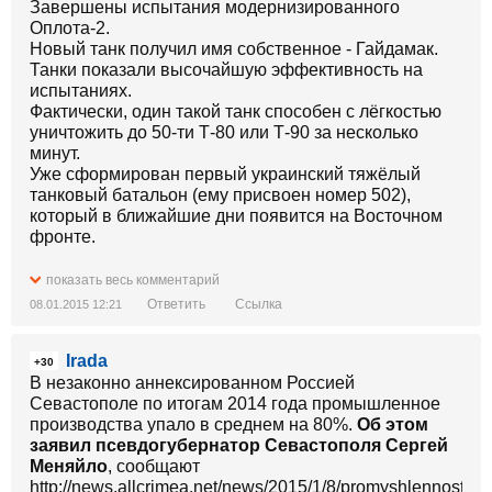
Завершены испытания модернизированного
Оплота-2.
Новый танк получил имя собственное - Гайдамак.
Танки показали высочайшую эффективность на
испытаниях.
Фактически, один такой танк способен с лёгкостью
уничтожить до 50-ти Т-80 или Т-90 за несколько
минут.
Уже сформирован первый украинский тяжёлый
танковый батальон (ему присвоен номер 502),
который в ближайшие дни появится на Восточном
фронте.
[Зображення недоступне]
показать весь комментарий
Ответить
Ссылка
08.01.2015 12:21
Irada
+30
В незаконно аннексированном Россией
Севастополе по итогам 2014 года промышленное
производства упало в среднем на 80%.
Об этом
заявил псевдогубернатор Севастополя Сергей
Меняйло
, сообщают
http://news.allcrimea.net/news/2015/1/8/promyshlennost-