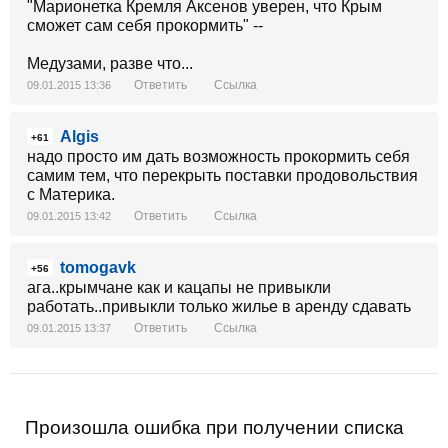
"Марионетка Кремля Аксенов уверен, что Крым
сможет сам себя прокормить" --
Медузами, разве что...
Ответить
Ссылка
09.01.2015 13:36
Algis
+61
надо просто им дать возможность прокормить себя
самим тем, что перекрыть поставки продовольствия
с Материка.
Ответить
Ссылка
09.01.2015 13:42
tomogavk
+56
ага..крымчане как и кацапы не привыкли
работать..привыкли только жилье в аренду сдавать
Ответить
Ссылка
09.01.2015 13:37
Произошла ошибка при получении списка