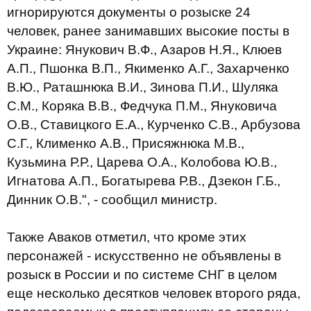
игнорируются документы о розыске 24
человек, ранее занимавших высокие посты в
Украине: Янукович В.Ф., Азаров Н.Я., Клюев
А.П., Пшонка В.П., Якименко А.Г., Захарченко
В.Ю., Раташнюка В.И., Зинова П.И., Шуляка
С.М., Коряка В.В., Федчука П.М., Януковича
О.В., Ставицкого Е.А., Курченко С.В., Арбузова
С.Г., Клименко А.В., Присяжнюка М.В.,
Кузьмина Р.Р., Царева О.А., Колобова Ю.В.,
Игнатова А.П., Богатырева Р.В., Дзекон Г.Б.,
Динник О.В.", - сообщил министр.
Также Аваков отметил, что кроме этих
персонажей - искусственно не объявлены в
розыск в России и по системе СНГ в целом
еще несколько десятков человек второго ряда,