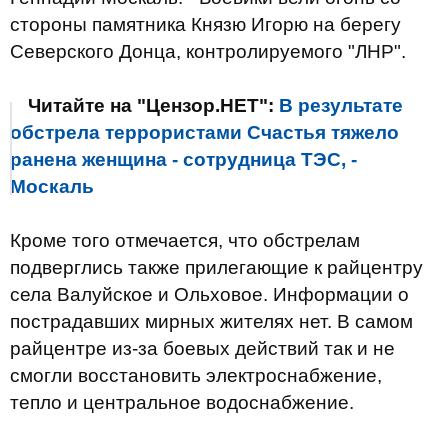
стороны
памятника
Князю
Игорю
на
берегу
Северского
Донца
,
контролируемого
"ЛНР"
.
Читайте на "Цензор.НЕТ":
В результате
обстрела террористами Счастья тяжело
ранена женщина - сотрудница ТЭС, -
Москаль
Кроме того отмечается, что обстрелам
подверглись
также прилегающие к
райцентру
села
Валуйское
и
Ольховое
.
Информации
о
пострадавших
мирных
жителях
нет.
В
самом
райцентре
из-за боевых действий
так
и не
смогли
восстановить электроснабжение
,
тепло
и
центральное водоснабжение.