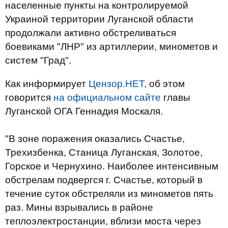
населенные пункты на контролируемой
Украиной территории Луганской области
продолжали активно обстреливаться
боевиками "ЛНР" из артиллерии, минометов и
систем "Град".
Как информирует
Цензор.НЕТ
, об этом
говорится
на официальном сайте
главы
Луганской ОГА Геннадия Москаля.
"В
зоне
поражения
оказались
Счастье
,
Трехизбенка
,
Станица
Луганская
,
Золотое
,
Горское
и
Чернухино
.
Наиболее интенсивным
обстрелам
подвергся
г. Счастье
,
который в
течение суток
обстреляли
из минометов
пять
раз.
Мины
взрывались
в районе
теплоэлектростанции
,
вблизи
моста через