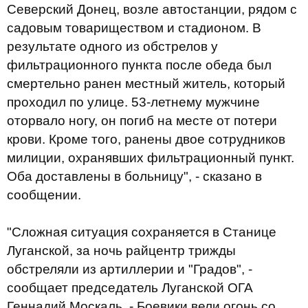
Северский
Донец
,
возле автостанции
,
рядом
с
садовым
товариществом
и
стадионом
.
В
результате одного из
обстрелов
у
фильтрационного
пункта
после
обеда
был
смертельно ранен
местный житель
,
который
проходил
по
улице
.
53-летнему
мужчине
оторвало
ногу
,
он погиб на
месте
от потери
крови
.
Кроме того
,
ранены
двое сотрудников
милиции
,
охранявших
фильтрационный
пункт
.
Оба
доставлены в
больницу
", - сказано в
сообщении.
"
Сложная
ситуация
сохраняется
в
Станице
Луганской
,
за ночь
райцентр
трижды
обстреляли
из артиллерии
и
"
Градов"
,
-
сообщает
председатель
Луганской
ОГА
Геннадий
Москаль
.
-
Боевики
вели
огонь
со