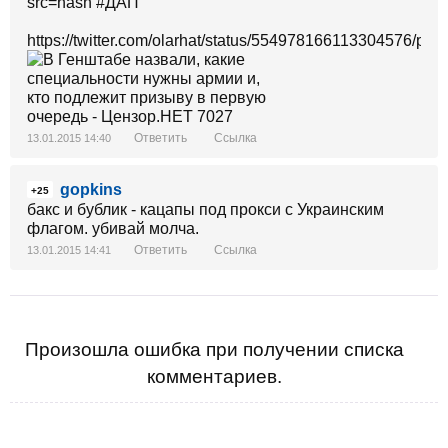
src=hash #ДАП
https://twitter.com/olarhat/status/554978166113304576/phot
Ответить
Ссылка
13.01.2015 14:40
gopkins
+25
бакс и бублик - кацапы под прокси с Украинским
флагом. убивай молча.
Ответить
Ссылка
13.01.2015 14:41
Произошла ошибка при получении списка
комментариев.