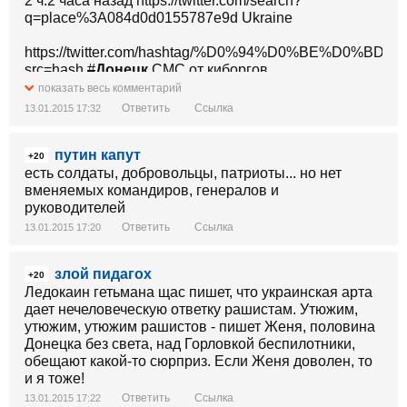
2 ч.2 часа назад https://twitter.com/search?
q=place%3A084d0d0155787e9d Ukraine
https://twitter.com/hashtag/%D0%94%D0%BE%D0%
src=hash
#
Донецк
СМС от киборгов
показать весь комментарий
https://twitter.com/bohdan_ukr/status/554992243824934914
Ответить
Ссылка
13.01.2015 17:32
https://twitter.com/bohdan_ukr/status/554992243824934914
путин капут
+20
есть солдаты, добровольцы, патриоты... но нет
вменяемых командиров, генералов и
руководителей
Ответить
Ссылка
13.01.2015 17:20
злой пидагох
+20
Ледокаин гетьмана щас пишет, что украинская арта
дает нечеловеческую ответку рашистам. Утюжим,
утюжим, утюжим рашистов - пишет Женя, половина
Донецка без света, над Горловкой беспилотники,
обещают какой-то сюрприз. Если Женя доволен, то
и я тоже!
Ответить
Ссылка
13.01.2015 17:22