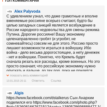
ТОП КОММЕНТАРИИ
Alex Palyvoda
+73
С удивлением узнал, что даже грамотные и вполне
вменяемые россияне всерьез считают, будто бы
целью западных санкций является возбуждение в
России народного недовольства для смены режима
Путина. Дорогие россияне! Вашу экономику
целенаправленно гробят (и угробят, не
сомневайтесь) совсем не для этого. Россию просто
лишают возможности играться в войнушку. Ибо
война - дело весьма дорогостоящее, а нету денежек
- нет и войнушки. Понятно, что Кремль будет
сначала резать все расходы, кроме военных. Но это
просто означает, что российскую экономику нужно
опускать и дальше, до тех пор, пока не придется
резать и военные расходы. Если в результате этого
показать весь комментарий
еще и Путин вынужден будет уйти - отлично, но
Ответить
Ссылка
13.01.2015 20:11
расчет совсем не на это. На Россию и россиян всем
плевать, пусть там хоть мумия Ленина правит.
Algis
Главное - гарантированно минимизировать ее
+35
возможности создавать проблемы другим странам.
https://www.facebook.com/dstalkerus Сын Анархии
И сейчас все сидят на берегу реки и ждут, когда
поделился его https://www.facebook.com/photo.php?
мимо проплывет труп российской экономики.
fbid=1526081667671512&set=a.1380578698888477.1073