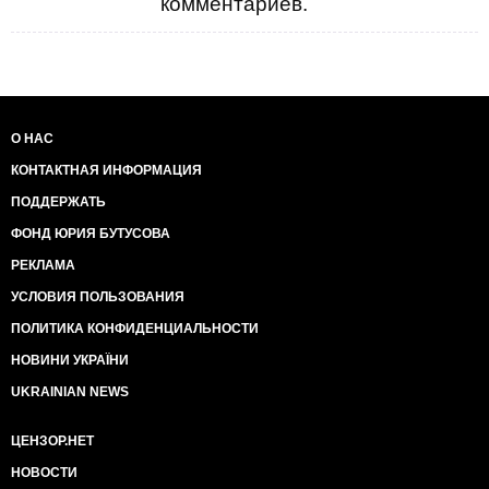
комментариев.
Интересно, их гибель хоть кто-нибудь заметит? Люди
по всему миру будут выходить на митинги
сочувствия, держать плакатики и гневно осуждать
убийц? Будут ли озабочены мировые лидеры и все
в ООН? Будут ли под посольствами Украины по
всему миру лежать цветы и гореть свечи?
Или всем опять будет насрать?
О НАС
КОНТАКТНАЯ ИНФОРМАЦИЯ
ПОДДЕРЖАТЬ
ФОНД ЮРИЯ БУТУСОВА
РЕКЛАМА
УСЛОВИЯ ПОЛЬЗОВАНИЯ
ПОЛИТИКА КОНФИДЕНЦИАЛЬНОСТИ
НОВИНИ УКРАЇНИ
UKRAINIAN NEWS
ЦЕНЗОР.НЕТ
НОВОСТИ