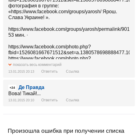
фотография в группе:
«https://www.facebook.com/groups/yarosh/ Ярош.
Слава Украине! ».
https://www.facebook.com/groups/yarosh/permalink/90190
53 мин. ·
https://www.facebook.com/photo.php?
fbid=1526081667671512&set=a.1380578698888477.1073
https://www.facebook.com/photo.php?
fbid=1526081667671512&set=a.1380578698888477.1073
показать весь комментарий
Ответить
Ссылка
13.01.2015 20:13
https://www.facebook.com/photo.php?
fbid=1526081667671512&set=a.1380578698888477.10737
Де Правда
Сын Анархии
+24
Вова! Тикай!...
Кто-то обратит внимание или всем опять будет
Ответить
Ссылка
13.01.2015 20:10
насрать?
Французских журналистов, беспорно, жаль, но они
хоть карикатуры рисовали. А что сделали мирные
люди, почти одни женщины, ехавшие в
уничтоженном путинскими террористами автобусе
Произошла ошибка при получении списка
под Волновахой?