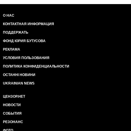
подписывала доки - отошла в глубь операционного
зала.
О НАС
И вот что делать в таких ситуациях, а?
КОНТАКТНАЯ ИНФОРМАЦИЯ
ПОДДЕРЖАТЬ
ФОНД ЮРИЯ БУТУСОВА
РЕКЛАМА
УСЛОВИЯ ПОЛЬЗОВАНИЯ
ПОЛИТИКА КОНФИДЕНЦИАЛЬНОСТИ
ОСТАННІ НОВИНИ
UKRAINIAN NEWS
ЦЕНЗОР.НЕТ
НОВОСТИ
СОБЫТИЯ
РЕЗОНАНС
ФОТО