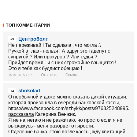
ТОП КОММЕНТАРИИ
Центроболт
+5
Не переживай ! Ты сделала , что могла .\
Ручкой в глаз - нельзя ! А вдруг это тадепут с
супругой ? Или прокурор ? Или судья ?
Прийдёт время - и с них строжайше взыщится !
Это я тебе как буддист обещаю !
Ответить
Ссылка
15.01.2015 13:21
shokolad
+4
О необычной и даже можно сказать дикой ситуации,
которая произошла в очереди банковской кассы,
https://www.facebook.com/ezhykk/posts/976825248995233
рассказала
Катерина Венжик.
Я не нагнетаю и не разжигаю, но просто если я не
выскажусь - меня разорвет от ярости.
Отделение банка, стою возле кассы, жду квитанций.