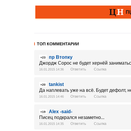
ТОП КОММЕНТАРИИ
пр Втопку
+23
Джордж Сорос не будет хернёй заниматьс
Ответить
Ссылка
16.01.2015 14:36
tankist
+20
Да наплевать уже на всё. Будет дефолт, н
Ответить
Ссылка
16.01.2015 14:46
Alex -said-
+19
Писец подкрался незаметно...
Ответить
Ссылка
16.01.2015 14:35