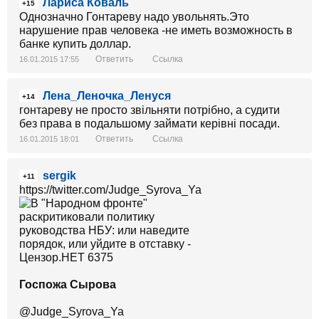
Лариса Коваль
+15
Однозначно Гонтареву надо увольнять.Это
нарушение прав человека -не иметь возможность в
банке купить доллар.
Ответить
Ссылка
16.01.2015 17:55
Лена_Леночка_Ленуся
+14
гонтареву не просто звільняти потрібно, а судити
без права в подальшому займати керівні посади.
Ответить
Ссылка
16.01.2015 18:01
sergik
+11
https://twitter.com/Judge_Syrova_Ya
Госпожа Сырова
@Judge_Syrova_Ya