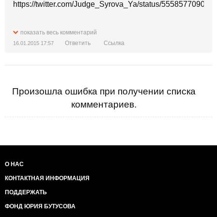
https://twitter.com/Judge_Syrova_Ya/status/55585770909
Стабилизационный фонд Норвегии - 870
показать весь комментарий
миллиардов долларов.
Ответить
Ссылка
16.01.2015 17:57
На 5 миллионов человек.
Короче, надо варягов звать на царство. А эту *******
нахер
Произошла ошибка при получении списка
комментариев.
О НАС
КОНТАКТНАЯ ИНФОРМАЦИЯ
ПОДДЕРЖАТЬ
ФОНД ЮРИЯ БУТУСОВА